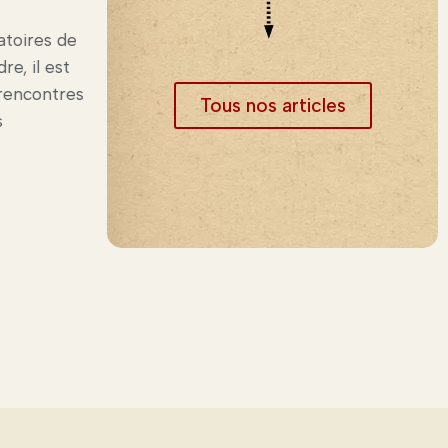
Alpha-Boomers
,
Blog
,
Icosaèdre
,
Nos
atoires de
projets "Culture et santé"
e, il est
rencontres
Après 2 bonnes semaines de
Tous nos articles
s
gestation du scénario, nous voici
de retour à La Pergola pour 2
jours de tournage