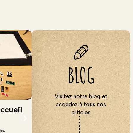
BLOG
Visitez notre blog et
accédez à tous nos
accueil
Alpha-boomers : ça
articles
tourne !
dre
27 avril 2026