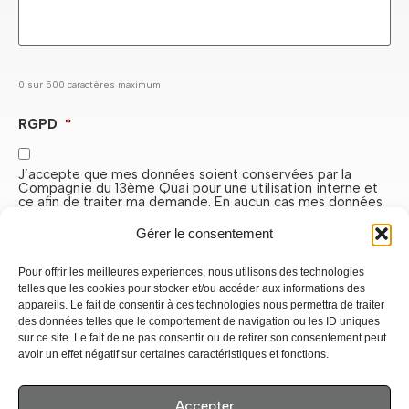
0 sur 500 caractères maximum
RGPD
*
J’accepte que mes données soient conservées par la
Compagnie du 13ème Quai pour une utilisation interne et
ce afin de traiter ma demande. En aucun cas mes données
ne seront transmises à des tiers.
Gérer le consentement
CAPTCHA
Pour offrir les meilleures expériences, nous utilisons des technologies
telles que les cookies pour stocker et/ou accéder aux informations des
appareils. Le fait de consentir à ces technologies nous permettra de traiter
des données telles que le comportement de navigation ou les ID uniques
sur ce site. Le fait de ne pas consentir ou de retirer son consentement peut
avoir un effet négatif sur certaines caractéristiques et fonctions.
www.compagnie13quai.com
© . Tous droits réservés.
Site réalisé par
Marie Richard – création de sites
Accepter