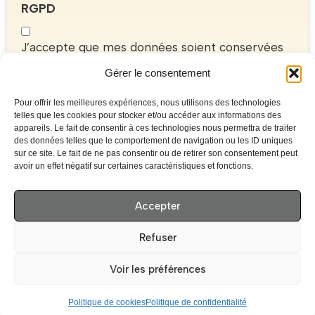
RGPD
J’accepte que mes données soient conservées
par la Compagnie du 13ème Quai pour une
utilisation interne et ce afin de traiter ma
Gérer le consentement
demande. En aucun cas mes données ne seront
transmises à des tiers.
Pour offrir les meilleures expériences, nous utilisons des technologies
telles que les cookies pour stocker et/ou accéder aux informations des
CAPTCHA
appareils. Le fait de consentir à ces technologies nous permettra de traiter
des données telles que le comportement de navigation ou les ID uniques
sur ce site. Le fait de ne pas consentir ou de retirer son consentement peut
avoir un effet négatif sur certaines caractéristiques et fonctions.
Accepter
Haut de la page
Refuser
Voir les préférences
Facebook
Politique de cookies
Politique de confidentialité