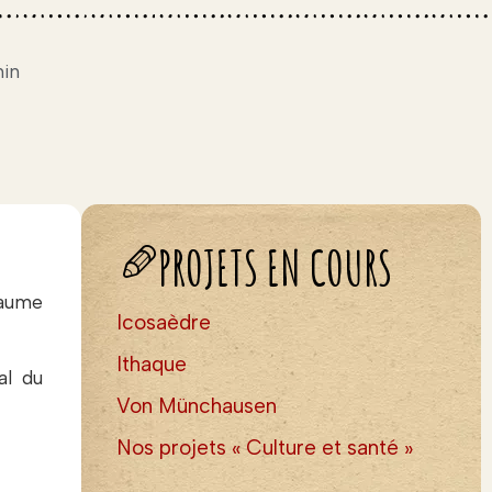
nin
PROJETS EN COURS
laume
Icosaèdre
Ithaque
al du
Von Münchausen
Nos projets « Culture et santé »