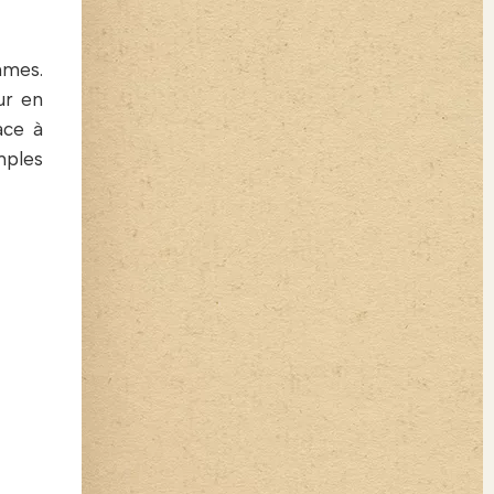
mmes.
ur en
ace à
mples