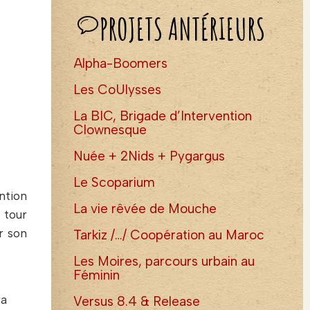
PROJETS ANTÉRIEURS
Alpha-Boomers
Les CoUlysses
La BIC, Brigade d’Intervention
Clownesque
Nuée + 2Nids + Pygargus
Le Scoparium
ntion
La vie rêvée de Mouche
 tour
r son
Tarkiz /…/ Coopération au Maroc
Les Moires, parcours urbain au
Féminin
ra
Versus 8.4 & Release