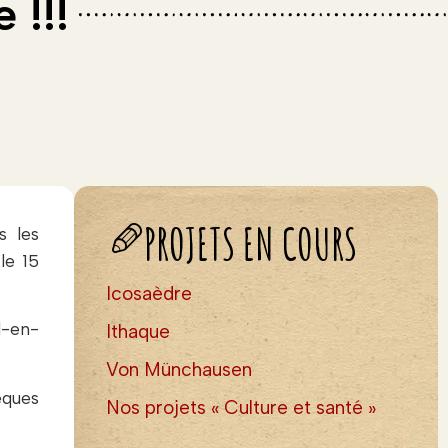
 !!!
PROJETS EN COURS
s les
le 15
Icosaèdre
l-en-
Ithaque
Von Münchausen
èques
Nos projets « Culture et santé »