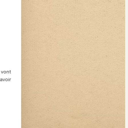
 vont
avoir