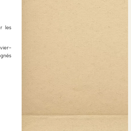
r les
vier-
agnés