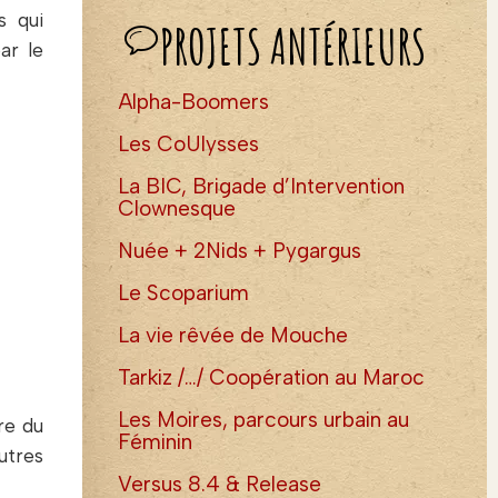
s qui
PROJETS ANTÉRIEURS
ar le
Alpha-Boomers
Les CoUlysses
La BIC, Brigade d’Intervention
Clownesque
Nuée + 2Nids + Pygargus
Le Scoparium
La vie rêvée de Mouche
Tarkiz /…/ Coopération au Maroc
Les Moires, parcours urbain au
re du
Féminin
autres
Versus 8.4 & Release