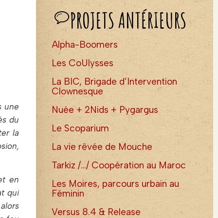
PROJETS ANTÉRIEURS
Alpha-Boomers
Les CoUlysses
La BIC, Brigade d’Intervention
Clownesque
s une
Nuée + 2Nids + Pygargus
és du
Le Scoparium
ter la
La vie rêvée de Mouche
sion,
Tarkiz /…/ Coopération au Maroc
et en
Les Moires, parcours urbain au
t qui
Féminin
 alors
Versus 8.4 & Release