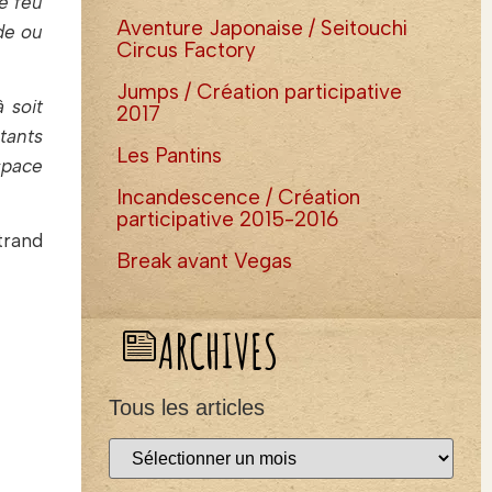
e feu
Aventure Japonaise / Seitouchi
de ou
Circus Factory
Jumps / Création participative
 soit
2017
stants
Les Pantins
space
Incandescence / Création
participative 2015-2016
trand
Break avant Vegas
ARCHIVES
Tous les articles