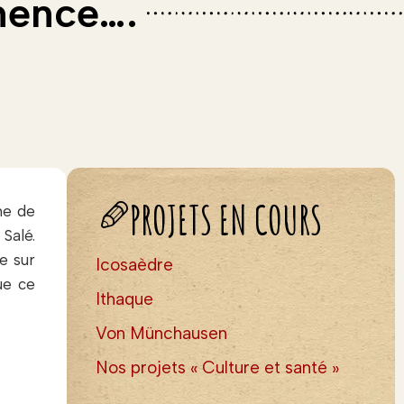
mence….
PROJETS EN COURS
ène de
Salé.
e sur
Icosaèdre
ue ce
Ithaque
Von Münchausen
Nos projets « Culture et santé »