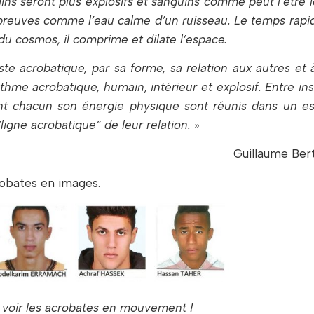
ains seront plus explosifs et sanguins comme peut l’être l
 épreuves comme l’eau calme d’un ruisseau. Le temps rapi
 du cosmos, il comprime et dilate l’espace.
e acrobatique, par sa forme, sa relation aux autres et à
thme acrobatique, humain, intérieur et explosif. Entre in
rtant chacun son énergie physique sont réunis dans un e
“ligne acrobatique” de leur relation. »
Guillaume Ber
obates en images.
r voir les acrobates en mouvement !