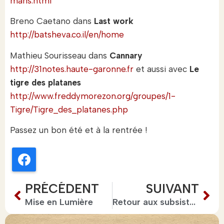
mans.html
Breno Caetano dans
Last work
http://batsheva.co.il/en/home
Mathieu Sourisseau dans
Cannary
http://31notes.haute-garonne.fr
et aussi avec
Le
tigre des platanes
http://www.freddymorezon.org/groupes/1-
Tigre/Tigre_des_platanes.php
Passez un bon été et à la rentrée !
Facebook
PRÉCÉDENT
SUIVANT
Mise en Lumière
Retour aux subsistances